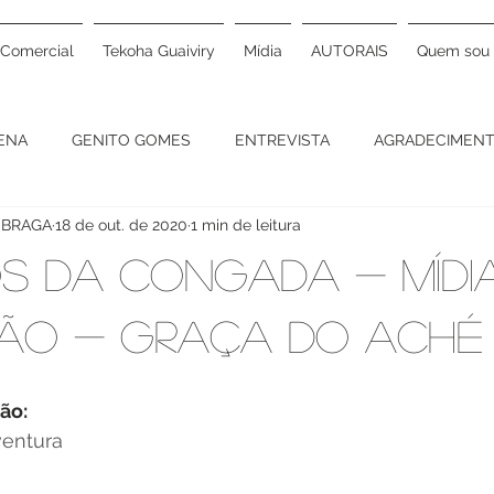
Comercial
Tekoha Guaiviry
Mídia
AUTORAIS
Quem sou
GENA
GENITO GOMES
ENTREVISTA
AGRADECIMEN
 BRAGA
18 de out. de 2020
1 min de leitura
DUCAÇÃO
ALIMENTAÇÃO
IMÓVEL
ARQUITETURA
S DA CONGADA - MÍDI
P
BASTIDORES
VOLUNTARIADO
OPERAÇÃO SORRI
ÇÃO - GRAÇA DO ACHÉ
VAL
ARTIGO
EXPOSIÇÃO
ENCONTRO DE CULTURA
ão:
ventura
SEM-TETO