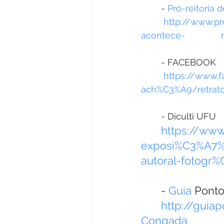
	- 
Pró-reitori
	 http://www.proexc.ufu.br/acontece/2018/09/exposicao-retratos-da-congada-
	- FACEBOOK
https://www.
ach%C3%A9/retrat
	- Diculti UFU
	https://www.facebook.com/ufudicult/photos/a-
exposi%C3%A7%
autoral-fotogr
	- 
Guia
 Ponto
	http://guiapontosdevista.com.br/artigo/Exposicao-Retratos-da-
Congada