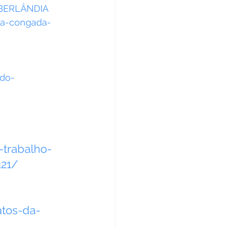
UBERLÂNDIA
-do-
trabalho-
321/