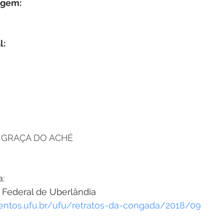
agem:
l:
 GRAÇA DO ACHÉ
a:
e Federal de Uberlândia
entos.ufu.br/ufu/retratos-da-congada/2018/09