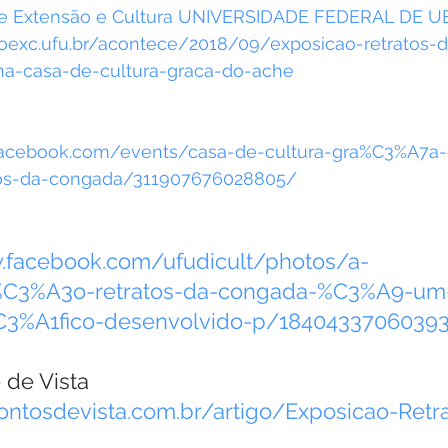
a de Extensão e Cultura UNIVERSIDADE FEDERAL DE 
acontece-		na-casa-de-cultura-graca-do-ache
facebook.com/events/casa-de-cultura-gra%C3%A7a
os-da-congada/311907676028805/
C3%A3o-retratos-da-congada-%C3%A9-um-
%C3%A1fico-desenvolvido-p/1840433706039
 de Vista