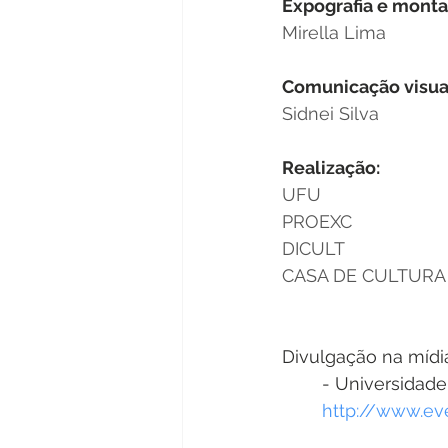
Expografia e mont
Mirella Lima
Comunicação visua
Sidnei Silva
Realização:
UFU
PROEXC
DICULT
CASA DE CULTURA
Divulgação na mídi
	- Universidad
http://www.ev