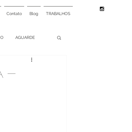
Contato
Blog
TRABALHOS
TO
AGUARDE
INTERIORES
A -
SO
ONG
S
CULTURA