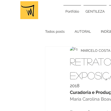
Portfólio
GENTILEZA
Todos posts
AUTORAL
INDÍ
MARCELO COSTA
VIAGEM
TRABALHO
E
RETRATO
VIDEO CLIPE
CLIPE
RA
EXPOSI
2018
MATÉRIA
MÍDIA
CARNA
Curadoria e Produç
Maria Carolina Boa
ALDEIA MULTIÉTNICA
MTST