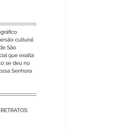
gráfico 
rsão cultural 
de São 
ial que exalta 
co se deu no 
ossa Senhora 
o RETRATOS 