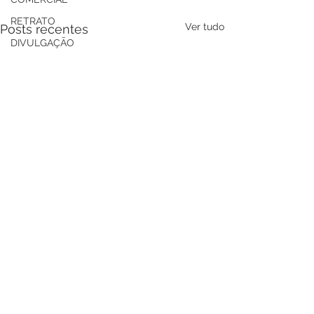
RETRATO
Ver tudo
Posts recentes
DIVULGAÇÃO
Casamento
CASAMENTO
MANIFESTAÇÃO
ENCONTROS
ESPORTE
BASQUETE
Comentários