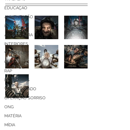
EDUCAÇÃO
ALIMENTAÇÃO
IMÓVEL
ARQUITETURA
INTERIORES
VIDEO CLIPE
CLIPE
RAP
BASTIDORES
VOLUNTARIADO
OPERAÇÃO SORRISO
ONG
MATÉRIA
MÍDIA