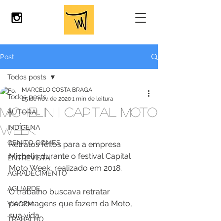
Post
Todos posts
MARCELO COSTA BRAGA
Todos posts
25 de nov. de 2020
1 min de leitura
MICHELIN | CAPITAL MOTO
AUTORAL
WEEK
INDÍGENA
GENITO GOMES
Retratos feitos para a empresa 
Michelin durante o festival Capital 
ENTREVISTA
Moto Week, realizado em 2018.
AGRADECIMENTO
AGUARDE
O trabalho buscava retratar 
personagens que fazem da Moto, 
VIAGEM
sua vida.
TRABALHO