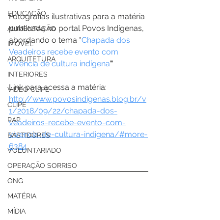
EDUCAÇÃO
Fotografias ilustrativas para a matéria 
publicada no portal Povos Indígenas, 
ALIMENTAÇÃO
abordando o tema "
Chapada dos 
IMÓVEL
Veadeiros recebe evento com 
ARQUITETURA
vivência de cultura indígena
"
INTERIORES
Link para acessa a matéria:
VIDEO CLIPE
http://www.povosindigenas.blog.br/v
CLIPE
1/2018/09/22/chapada-dos-
RAP
veadeiros-recebe-evento-com-
vivencia-de-cultura-indigena/#more-
BASTIDORES
6384
VOLUNTARIADO
OPERAÇÃO SORRISO
ONG
MATÉRIA
MÍDIA