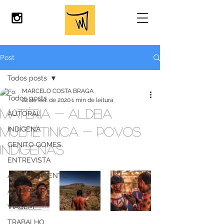
Post
Todos posts
MARCELO COSTA BRAGA
Todos posts
22 de set. de 2020
1 min de leitura
MATÉRIA - ALDEIA
AUTORAL
MULTIÉTINICA - POVOS
INDÍGENA
GENITO GOMES
INDÍGENAS
ENTREVISTA
AGRADECIMENTO
AGUARDE
VIAGEM
TRABALHO