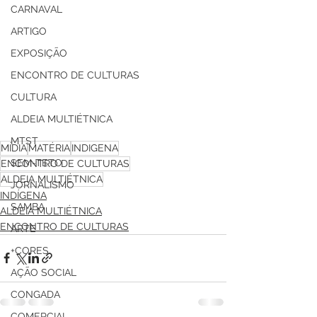
CARNAVAL
ARTIGO
EXPOSIÇÃO
ENCONTRO DE CULTURAS
CULTURA
ALDEIA MULTIÉTNICA
MTST
MÍDIA
MATÉRIA
INDIGENA
SEM-TETO
ENCONTRO DE CULTURAS
ALDEIA MULTIÉTNICA
JORNALISMO
INDÍGENA
SAMBA
ALDEIA MULTIÉTNICA
ENCONTRO DE CULTURAS
ARTE
+CORES
AÇÃO SOCIAL
CONGADA
COMERCIAL