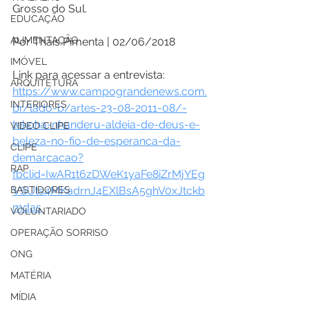
Grosso do Sul.
EDUCAÇÃO
ALIMENTAÇÃO
Por Thaís Pimenta | 02/06/2018 
IMÓVEL
Link para acessar a entrevista:
ARQUITETURA
https://www.campograndenews.com.
INTERIORES
br/lado-b/artes-23-08-2011-08/-
tekoha-nhanderu-aldeia-de-deus-e-
VIDEO CLIPE
beleza-no-fio-de-esperanca-da-
CLIPE
demarcacao?
RAP
fbclid=IwAR1t6zDWeK1yaFe8iZrMjYEg
BASTIDORES
VSUts4MKadrnJ4EXlBsA5ghV0xJtckb
mdas
VOLUNTARIADO
OPERAÇÃO SORRISO
ONG
MATÉRIA
MÍDIA