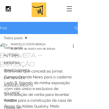
Post
Todos posts
MARCELO COSTA BRAGA
Todos posts
22 de set. de 2020
1 min de leitura
ENTREVISTA -
AUTORAL
EXPOSIÇÃO
INDÍGENA
GENITO GOMES
Entrevista que concedi ao jornal 
Campo Grande News para o caderno 
ENTREVISTA
Lado B, falando de minha exposição 
AGRADECIMENTO
com viés único e exclusivo de 
AGUARDE
arrecadação de verba para levantar 
fundos para a construção da casa de 
VIAGEM
Rezas da Aldeia Guaiviry, Mato 
TRABALHO