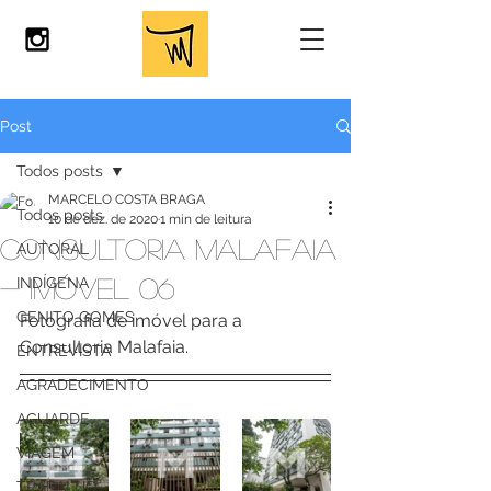
Post
Todos posts
MARCELO COSTA BRAGA
Todos posts
10 de dez. de 2020
1 min de leitura
CONSULTORIA MALAFAIA
AUTORAL
- IMÓVEL 06
INDÍGENA
GENITO GOMES
Fotografia de imóvel para a 
Consultoria Malafaia.
ENTREVISTA
AGRADECIMENTO
AGUARDE
VIAGEM
TRABALHO