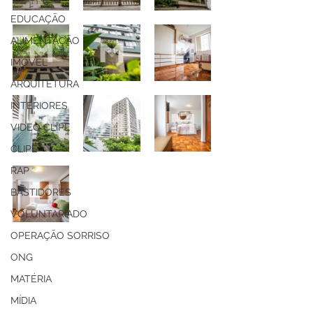
EDUCAÇÃO
ALIMENTAÇÃO
IMÓVEL
ARQUITETURA
INTERIORES
VIDEO CLIPE
CLIPE
RAP
BASTIDORES
VOLUNTARIADO
OPERAÇÃO SORRISO
ONG
MATÉRIA
MÍDIA