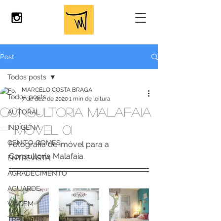
Post
Todos posts
MARCELO COSTA BRAGA
Todos posts
7 de dez. de 2020
1 min de leitura
CONSULTORIA MALAFAIA
AUTORAL
- IMÓVEL 01
INDÍGENA
GENITO GOMES
Fotografia de imóvel para a 
Consultoria Malafaia.
ENTREVISTA
AGRADECIMENTO
AGUARDE
VIAGEM
TRABALHO