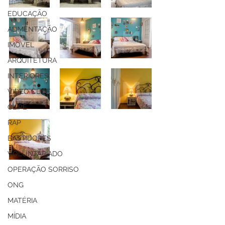
EDUCAÇÃO
ALIMENTAÇÃO
IMÓVEL
ARQUITETURA
INTERIORES
VIDEO CLIPE
CLIPE
RAP
BASTIDORES
VOLUNTARIADO
OPERAÇÃO SORRISO
ONG
MATÉRIA
MÍDIA