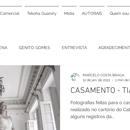
Comercial
Tekoha Guaiviry
Mídia
AUTORAIS
Quem sou
GENA
GENITO GOMES
ENTREVISTA
AGRADECIMEN
DUCAÇÃO
ALIMENTAÇÃO
IMÓVEL
ARQUITETURA
MARCELO COSTA BRAGA
12 de jan. de 2021
1 min de 
CASAMENTO - TI
P
BASTIDORES
VOLUNTARIADO
OPERAÇÃO SORRI
Fotografias feitas para o c
realizado no cartório do Ca
alguns registros da...
VAL
ARTIGO
EXPOSIÇÃO
ENCONTRO DE CULTURA