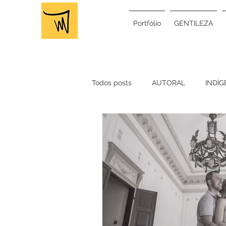
Portfólio
GENTILEZA
Todos posts
AUTORAL
INDÍ
VIAGEM
TRABALHO
E
VIDEO CLIPE
CLIPE
RA
MATÉRIA
MÍDIA
CARNA