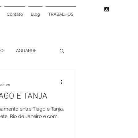
Contato
Blog
TRABALHOS
TO
AGUARDE
INTERIORES
leitura
AGO E TANJA
SO
ONG
asamento entre Tiago e Tanja,
tete, Rio de Janeiro e com
S
CULTURA